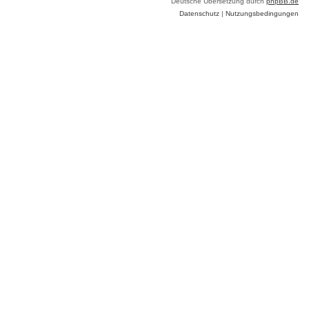
Deutsche Übersetzung durch
phpBB.de
Datenschutz
|
Nutzungsbedingungen