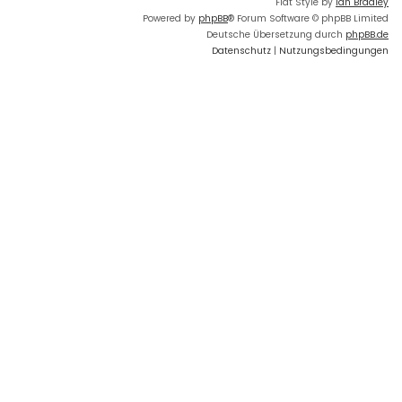
Flat Style by
Ian Bradley
Powered by
phpBB
® Forum Software © phpBB Limited
Deutsche Übersetzung durch
phpBB.de
Datenschutz
|
Nutzungsbedingungen