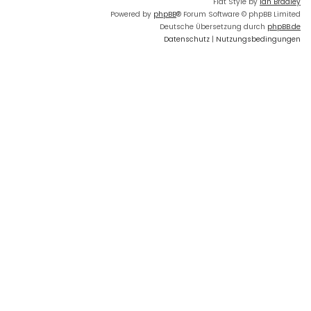
Flat Style by
Ian Bradley
Powered by
phpBB
® Forum Software © phpBB Limited
Deutsche Übersetzung durch
phpBB.de
Datenschutz
|
Nutzungsbedingungen