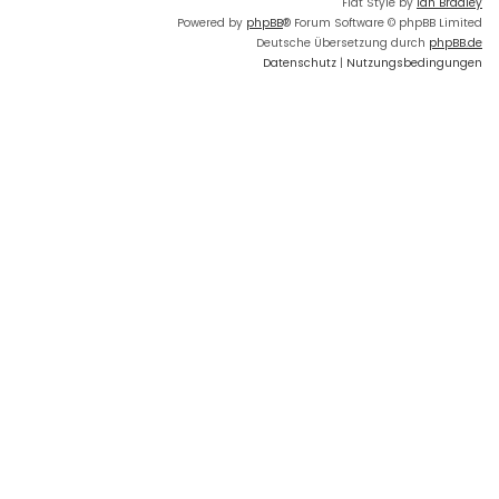
Flat Style by
Ian Bradley
Powered by
phpBB
® Forum Software © phpBB Limited
Deutsche Übersetzung durch
phpBB.de
Datenschutz
|
Nutzungsbedingungen