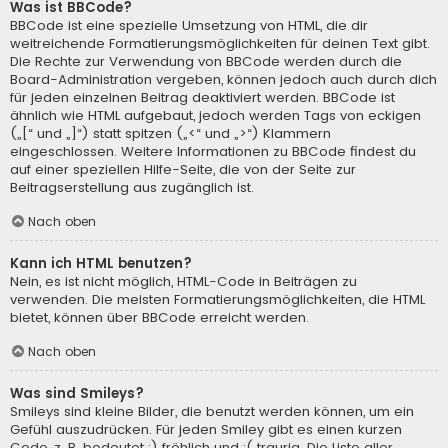
Was ist BBCode?
BBCode ist eine spezielle Umsetzung von HTML, die dir
weitreichende Formatierungsmöglichkeiten für deinen Text gibt.
Die Rechte zur Verwendung von BBCode werden durch die
Board-Administration vergeben, können jedoch auch durch dich
für jeden einzelnen Beitrag deaktiviert werden. BBCode ist
ähnlich wie HTML aufgebaut, jedoch werden Tags von eckigen
(„[“ und „]“) statt spitzen („<“ und „>“) Klammern
eingeschlossen. Weitere Informationen zu BBCode findest du
auf einer speziellen Hilfe-Seite, die von der Seite zur
Beitragserstellung aus zugänglich ist.
Nach oben
Kann ich HTML benutzen?
Nein, es ist nicht möglich, HTML-Code in Beiträgen zu
verwenden. Die meisten Formatierungsmöglichkeiten, die HTML
bietet, können über BBCode erreicht werden.
Nach oben
Was sind Smileys?
Smileys sind kleine Bilder, die benutzt werden können, um ein
Gefühl auszudrücken. Für jeden Smiley gibt es einen kurzen
Code, z. B. bedeutet :) fröhlich und :( traurig. Die Liste aller