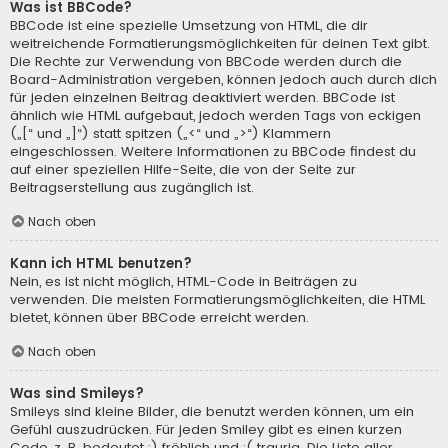
Was ist BBCode?
BBCode ist eine spezielle Umsetzung von HTML, die dir
weitreichende Formatierungsmöglichkeiten für deinen Text gibt.
Die Rechte zur Verwendung von BBCode werden durch die
Board-Administration vergeben, können jedoch auch durch dich
für jeden einzelnen Beitrag deaktiviert werden. BBCode ist
ähnlich wie HTML aufgebaut, jedoch werden Tags von eckigen
(„[“ und „]“) statt spitzen („<“ und „>“) Klammern
eingeschlossen. Weitere Informationen zu BBCode findest du
auf einer speziellen Hilfe-Seite, die von der Seite zur
Beitragserstellung aus zugänglich ist.
Nach oben
Kann ich HTML benutzen?
Nein, es ist nicht möglich, HTML-Code in Beiträgen zu
verwenden. Die meisten Formatierungsmöglichkeiten, die HTML
bietet, können über BBCode erreicht werden.
Nach oben
Was sind Smileys?
Smileys sind kleine Bilder, die benutzt werden können, um ein
Gefühl auszudrücken. Für jeden Smiley gibt es einen kurzen
Code, z. B. bedeutet :) fröhlich und :( traurig. Die Liste aller