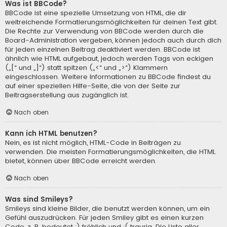
Was ist BBCode?
BBCode ist eine spezielle Umsetzung von HTML, die dir
weitreichende Formatierungsmöglichkeiten für deinen Text gibt.
Die Rechte zur Verwendung von BBCode werden durch die
Board-Administration vergeben, können jedoch auch durch dich
für jeden einzelnen Beitrag deaktiviert werden. BBCode ist
ähnlich wie HTML aufgebaut, jedoch werden Tags von eckigen
(„[“ und „]“) statt spitzen („<“ und „>“) Klammern
eingeschlossen. Weitere Informationen zu BBCode findest du
auf einer speziellen Hilfe-Seite, die von der Seite zur
Beitragserstellung aus zugänglich ist.
Nach oben
Kann ich HTML benutzen?
Nein, es ist nicht möglich, HTML-Code in Beiträgen zu
verwenden. Die meisten Formatierungsmöglichkeiten, die HTML
bietet, können über BBCode erreicht werden.
Nach oben
Was sind Smileys?
Smileys sind kleine Bilder, die benutzt werden können, um ein
Gefühl auszudrücken. Für jeden Smiley gibt es einen kurzen
Code, z. B. bedeutet :) fröhlich und :( traurig. Die Liste aller