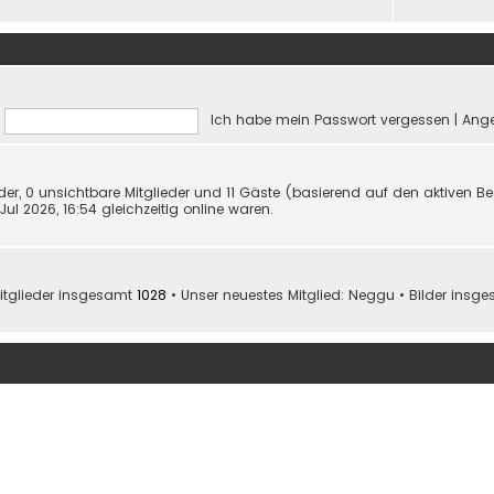
Ich habe mein Passwort vergessen
|
Ange
eder, 0 unsichtbare Mitglieder und 11 Gäste (basierend auf den aktiven B
ul 2026, 16:54 gleichzeitig online waren.
itglieder insgesamt
1028
• Unser neuestes Mitglied:
Neggu
• Bilder insg