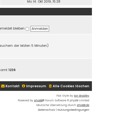
e
Mo 14. Okt 2019, 15:28
u
e
s
t
e
meldet bleiben
r
B
e
i
esuchern der letzten 5 Minuten)
t
r
a
g
esamt
1236
Kontakt
Impressum
Alle Cookies löschen
Flat Style by
Ian Bradley
Powered by
phpBB
® Forum Software © phpBB Limited
Deutsche Übersetzung durch
phpBB.de
Datenschutz
|
Nutzungsbedingungen