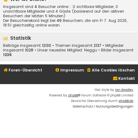
Insgesamt sind
4
Besucher online :: 0 sichtbare Mitglieder, 0
unsichtbare Mitglieder und 4 Gäste (basierend auf den aktiven
Besuchern der letzten 5 Minuten)
Der Besucherrekord liegt bei
49
Besuchern, die am Fr 7. Aug 2026,
18:51 gleichzeitig online waren.
Statistik
Beiträge insgesamt
12130
• Themen insgesamt
2137
• Mitglieder
insgesamt
1028
• Unser neuestes Mitglied:
Neggu
• Bilder insgesamt
1236
Foren-Übersicht
Impressum
Alle Cookies löschen
Kontakt
Flat Style by
Ian Bradley
Powered by
phpBB
® Forum Software © phpBB Limited
Deutsche Übersetzung durch
phpBB.de
Datenschutz
|
Nutzungsbedingungen