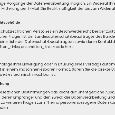
nige Vorgänge der Datenverarbeitung möglich. Ein Widerruf Ihrer b
 Mitteilung per E-Mail. Die Rechtmäßigkeit der bis zum Widerr
chtsbehörde
enschutzrechtlichen Verstoßes ein Beschwerderecht bei der zus
cher Fragen ist der Landesdatenschutzbeauftragte des Bundesl
t eine Liste der Datenschutzbeauftragten sowie deren Kontaktd
ften_Links/anschriften_links-node.html
.
dlage Ihrer Einwilligung oder in Erfüllung eines Vertrags automa
lgt in einem maschinenlesbaren Format. Sofern Sie die direkte
oweit es technisch machbar ist.
chung
esetzlichen Bestimmungen das Recht auf unentgeltliche Ausku
 deren Empfänger und den Zweck der Datenverarbeitung und gg
h zu weiteren Fragen zum Thema personenbezogene Daten könn
nden.