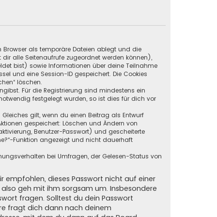
in Browser als temporäre Dateien ablegt und die
t dir alle Seitenaufrufe zugeordnet werden können),
ldet bist) sowie Informationen über deine Teilnahme
ssel und eine Session-ID gespeichert. Die Cookies
chen“ löschen.
ngibst. Für die Registrierung sind mindestens ein
twendig festgelegt wurden, so ist dies für dich vor
 Gleiches gilt, wenn du einen Beitrag als Entwurf
n Aktionen gespeichert: Löschen und Ändern von
ktivierung, Benutzer-Passwort) und gescheiterte
ne?“-Funktion angezeigt und nicht dauerhaft
mmungsverhalten bei Umfragen, der Gelesen-Status von
ir empfohlen, dieses Passwort nicht auf einer
d, also geh mit ihm sorgsam um. Insbesondere
swort fragen. Solltest du dein Passwort
are fragt dich dann nach deinem