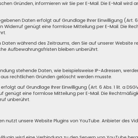
chen Gründen, informieren wir Sie per E-Mail. Die E-Mail wird a
ebenen Daten erfolgt auf Grundlage Ihrer Einwilligung (Art. 6 Ab
 den Widerruf genügt eine formlose Mitteilung per E-Mail. Die Re
rt.
en Daten während des Zeitraums, den Sie auf unserer Website reg
liche Aufbewahrungsfristen bleiben unberührt.
ung stehende Daten, wie beispielsweise IP-Adressen, werden g
r aus rechtlichen Gründen gelöscht werden musste.
lgt auf Grundlage Ihrer Einwilligung (Art. 6 Abs. 1 lit. a DSGVO)
rruf genügt eine formlose Mitteilung per E-Mail. Die Rechtmäßigk
uf unberührt.
en nutzt unsere Website Plugins von YouTube. Anbieter des Vide
e-Plugin wird eine Verbindung zu den Servern von YouTube herge