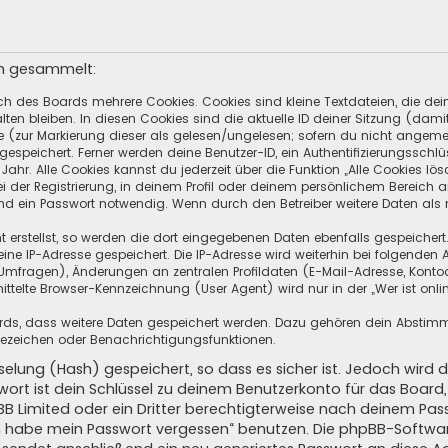
en gesammelt:
ch des Boards mehrere Cookies. Cookies sind kleine Textdateien, die de
ten bleiben. In diesen Cookies sind die aktuelle ID deiner Sitzung (dami
ge (zur Markierung dieser als gelesen/ungelesen; sofern du nicht angeme
speichert. Ferner werden deine Benutzer-ID, ein Authentifizierungsschlü
hr. Alle Cookies kannst du jederzeit über die Funktion „Alle Cookies lös
i der Registrierung, in deinem Profil oder deinem persönlichem Bereich a
d ein Passwort notwendig. Wenn durch den Betreiber weitere Daten als no
 erstellst, so werden die dort eingegebenen Daten ebenfalls gespeichert.
eine IP-Adresse gespeichert. Die IP-Adresse wird weiterhin bei folgende
Umfragen), Änderungen an zentralen Profildaten (E-Mail-Adresse, Kontoa
telte Browser-Kennzeichnung (User Agent) wird nur in der „Wer ist onli
oards, dass weitere Daten gespeichert werden. Dazu gehören dein Absti
Lesezeichen oder Benachrichtigungsfunktionen.
elung (Hash) gespeichert, so dass es sicher ist. Jedoch wird d
wort ist dein Schlüssel zu deinem Benutzerkonto für das Boar
pBB Limited oder ein Dritter berechtigterweise nach deinem Pas
Ich habe mein Passwort vergessen“ benutzen. Die phpBB-Softw