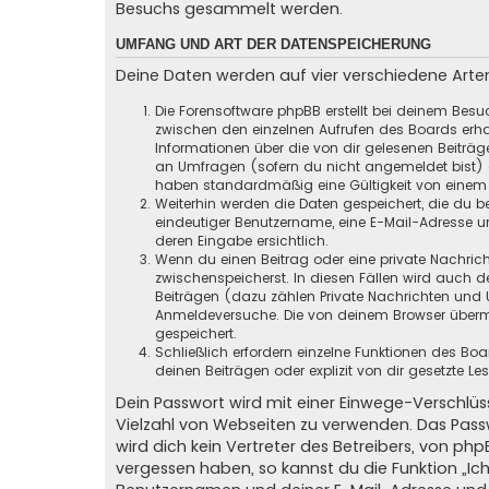
Besuchs gesammelt werden.
UMFANG UND ART DER DATENSPEICHERUNG
Deine Daten werden auf vier verschiedene Art
Die Forensoftware phpBB erstellt bei deinem Besu
zwischen den einzelnen Aufrufen des Boards erhal
Informationen über die von dir gelesenen Beiträ
an Umfragen (sofern du nicht angemeldet bist) ge
haben standardmäßig eine Gültigkeit von einem Ja
Weiterhin werden die Daten gespeichert, die du be
eindeutiger Benutzername, eine E-Mail-Adresse un
deren Eingabe ersichtlich.
Wenn du einen Beitrag oder eine private Nachricht
zwischenspeicherst. In diesen Fällen wird auch d
Beiträgen (dazu zählen Private Nachrichten und 
Anmeldeversuche. Die von deinem Browser übermit
gespeichert.
Schließlich erfordern einzelne Funktionen des B
deinen Beiträgen oder explizit von dir gesetzte 
Dein Passwort wird mit einer Einwege-Verschlüss
Vielzahl von Webseiten zu verwenden. Das Pass
wird dich kein Vertreter des Betreibers, von ph
vergessen haben, so kannst du die Funktion „