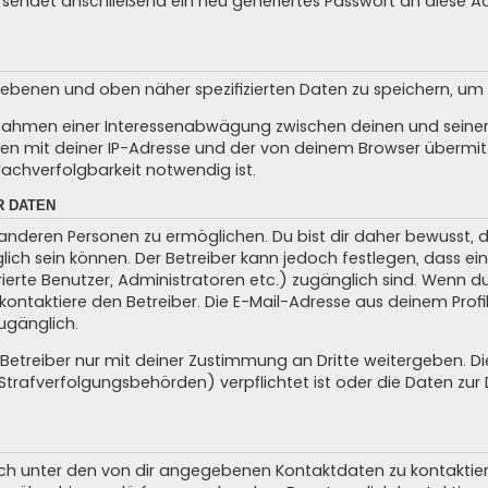
sendet anschließend ein neu generiertes Passwort an diese A
egebenen und oben näher spezifizierten Daten zu speichern, u
m Rahmen einer Interessenabwägung zwischen deinen und seinen 
n mit deiner IP-Adresse und der von deinem Browser übermitt
achverfolgbarkeit notwendig ist.
R DATEN
anderen Personen zu ermöglichen. Du bist dir daher bewusst, da
glich sein können. Der Betreiber kann jedoch festlegen, dass ei
trierte Benutzer, Administratoren etc.) zugänglich sind. Wenn 
taktiere den Betreiber. Die E-Mail-Adresse aus deinem Profil 
ugänglich.
treiber nur mit deiner Zustimmung an Dritte weitergeben. Dies 
trafverfolgungsbehörden) verpflichtet ist oder die Daten zur D
ch unter den von dir angegebenen Kontaktdaten zu kontaktieren