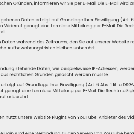
chen Gründen, informieren wir Sie per E-Mail. Die E-Mail wird a
ebenen Daten erfolgt auf Grundlage Ihrer Einwilligung (Art. 6 Ab
 den Widerruf genügt eine formlose Mitteilung per E-Mail. Die Re
rt.
en Daten während des Zeitraums, den Sie auf unserer Website reg
liche Aufbewahrungsfristen bleiben unberührt.
ung stehende Daten, wie beispielsweise IP-Adressen, werden g
r aus rechtlichen Gründen gelöscht werden musste.
lgt auf Grundlage Ihrer Einwilligung (Art. 6 Abs. 1 lit. a DSGVO)
rruf genügt eine formlose Mitteilung per E-Mail. Die Rechtmäßigk
uf unberührt.
en nutzt unsere Website Plugins von YouTube. Anbieter des Vide
e-Plugin wird eine Verbindung zu den Servern von YouTube herge