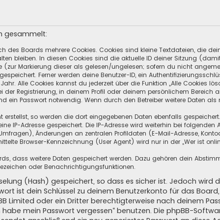
en gesammelt:
ch des Boards mehrere Cookies. Cookies sind kleine Textdateien, die de
ten bleiben. In diesen Cookies sind die aktuelle ID deiner Sitzung (dami
ge (zur Markierung dieser als gelesen/ungelesen; sofern du nicht angeme
speichert. Ferner werden deine Benutzer-ID, ein Authentifizierungsschlü
hr. Alle Cookies kannst du jederzeit über die Funktion „Alle Cookies lös
i der Registrierung, in deinem Profil oder deinem persönlichem Bereich a
d ein Passwort notwendig. Wenn durch den Betreiber weitere Daten als no
 erstellst, so werden die dort eingegebenen Daten ebenfalls gespeichert.
eine IP-Adresse gespeichert. Die IP-Adresse wird weiterhin bei folgende
Umfragen), Änderungen an zentralen Profildaten (E-Mail-Adresse, Kontoa
telte Browser-Kennzeichnung (User Agent) wird nur in der „Wer ist onli
oards, dass weitere Daten gespeichert werden. Dazu gehören dein Absti
Lesezeichen oder Benachrichtigungsfunktionen.
elung (Hash) gespeichert, so dass es sicher ist. Jedoch wird d
wort ist dein Schlüssel zu deinem Benutzerkonto für das Boar
pBB Limited oder ein Dritter berechtigterweise nach deinem Pas
Ich habe mein Passwort vergessen“ benutzen. Die phpBB-Softw