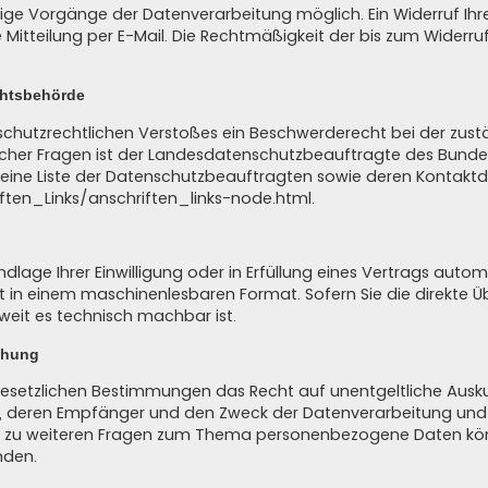
nige Vorgänge der Datenverarbeitung möglich. Ein Widerruf Ihrer b
 Mitteilung per E-Mail. Die Rechtmäßigkeit der bis zum Widerr
chtsbehörde
enschutzrechtlichen Verstoßes ein Beschwerderecht bei der zus
cher Fragen ist der Landesdatenschutzbeauftragte des Bundesl
t eine Liste der Datenschutzbeauftragten sowie deren Kontaktd
ften_Links/anschriften_links-node.html
.
dlage Ihrer Einwilligung oder in Erfüllung eines Vertrags automa
lgt in einem maschinenlesbaren Format. Sofern Sie die direkte
oweit es technisch machbar ist.
chung
esetzlichen Bestimmungen das Recht auf unentgeltliche Ausku
 deren Empfänger und den Zweck der Datenverarbeitung und gg
h zu weiteren Fragen zum Thema personenbezogene Daten könn
nden.