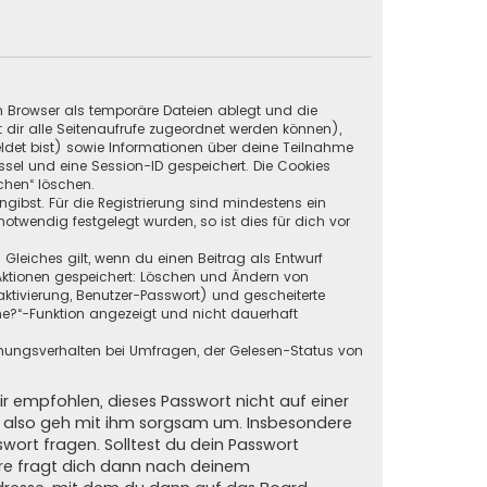
in Browser als temporäre Dateien ablegt und die
t dir alle Seitenaufrufe zugeordnet werden können),
ldet bist) sowie Informationen über deine Teilnahme
ssel und eine Session-ID gespeichert. Die Cookies
chen“ löschen.
ngibst. Für die Registrierung sind mindestens ein
twendig festgelegt wurden, so ist dies für dich vor
 Gleiches gilt, wenn du einen Beitrag als Entwurf
n Aktionen gespeichert: Löschen und Ändern von
ktivierung, Benutzer-Passwort) und gescheiterte
ne?“-Funktion angezeigt und nicht dauerhaft
mmungsverhalten bei Umfragen, der Gelesen-Status von
ir empfohlen, dieses Passwort nicht auf einer
d, also geh mit ihm sorgsam um. Insbesondere
swort fragen. Solltest du dein Passwort
are fragt dich dann nach deinem