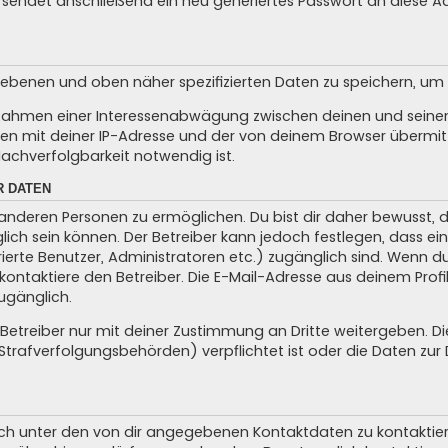
sendet anschließend ein neu generiertes Passwort an diese A
egebenen und oben näher spezifizierten Daten zu speichern, u
m Rahmen einer Interessenabwägung zwischen deinen und seinen 
n mit deiner IP-Adresse und der von deinem Browser übermitt
achverfolgbarkeit notwendig ist.
R DATEN
anderen Personen zu ermöglichen. Du bist dir daher bewusst, da
glich sein können. Der Betreiber kann jedoch festlegen, dass ei
trierte Benutzer, Administratoren etc.) zugänglich sind. Wenn 
taktiere den Betreiber. Die E-Mail-Adresse aus deinem Profil 
ugänglich.
treiber nur mit deiner Zustimmung an Dritte weitergeben. Dies 
trafverfolgungsbehörden) verpflichtet ist oder die Daten zur D
ch unter den von dir angegebenen Kontaktdaten zu kontaktieren