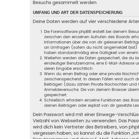
Besuchs gesammelt werden.
UMFANG UND ART DER DATENSPEICHERUNG
Deine Daten werden auf vier verschiedene Art
Die Forensoftware phpBB erstellt bei deinem Besu
zwischen den einzelnen Aufrufen des Boards erhal
Informationen über die von dir gelesenen Beiträ
an Umfragen (sofern du nicht angemeldet bist) ge
haben standardmäßig eine Gültigkeit von einem Ja
Weiterhin werden die Daten gespeichert, die du be
eindeutiger Benutzername, eine E-Mail-Adresse un
deren Eingabe ersichtlich.
Wenn du einen Beitrag oder eine private Nachricht
zwischenspeicherst. In diesen Fällen wird auch d
Beiträgen (dazu zählen Private Nachrichten und 
Anmeldeversuche. Die von deinem Browser übermit
gespeichert.
Schließlich erfordern einzelne Funktionen des B
deinen Beiträgen oder explizit von dir gesetzte 
Dein Passwort wird mit einer Einwege-Verschlüss
Vielzahl von Webseiten zu verwenden. Das Pass
wird dich kein Vertreter des Betreibers, von ph
vergessen haben, so kannst du die Funktion „