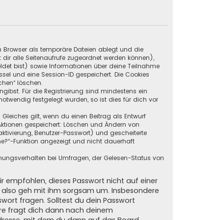
in Browser als temporäre Dateien ablegt und die
t dir alle Seitenaufrufe zugeordnet werden können),
ldet bist) sowie Informationen über deine Teilnahme
ssel und eine Session-ID gespeichert. Die Cookies
chen“ löschen.
ngibst. Für die Registrierung sind mindestens ein
twendig festgelegt wurden, so ist dies für dich vor
 Gleiches gilt, wenn du einen Beitrag als Entwurf
n Aktionen gespeichert: Löschen und Ändern von
ktivierung, Benutzer-Passwort) und gescheiterte
ne?“-Funktion angezeigt und nicht dauerhaft
mmungsverhalten bei Umfragen, der Gelesen-Status von
ir empfohlen, dieses Passwort nicht auf einer
d, also geh mit ihm sorgsam um. Insbesondere
swort fragen. Solltest du dein Passwort
are fragt dich dann nach deinem