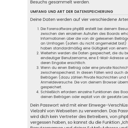
Besuchs gesammelt werden.
UMFANG UND ART DER DATENSPEICHERUNG
Deine Daten werden auf vier verschiedene Art
Die Forensoftware phpBB erstellt bei deinem Besu
zwischen den einzelnen Aufrufen des Boards erhal
Informationen über die von dir gelesenen Beiträ
an Umfragen (sofern du nicht angemeldet bist) ge
haben standardmäßig eine Gültigkeit von einem Ja
Weiterhin werden die Daten gespeichert, die du be
eindeutiger Benutzername, eine E-Mail-Adresse un
deren Eingabe ersichtlich.
Wenn du einen Beitrag oder eine private Nachricht
zwischenspeicherst. In diesen Fällen wird auch d
Beiträgen (dazu zählen Private Nachrichten und 
Anmeldeversuche. Die von deinem Browser übermit
gespeichert.
Schließlich erfordern einzelne Funktionen des B
deinen Beiträgen oder explizit von dir gesetzte 
Dein Passwort wird mit einer Einwege-Verschlüss
Vielzahl von Webseiten zu verwenden. Das Pass
wird dich kein Vertreter des Betreibers, von ph
vergessen haben, so kannst du die Funktion „