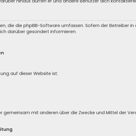
 Darüber hinaus dürfen er und andere Benutzer dich kontaktiere
iten, die die phpBB-Software umfassen. Sofern der Betreiber i
ich darüber gesondert informieren.
en
tung auf dieser Website ist:
 oder gemeinsam mit anderen über die Zwecke und Mittel der V
eitung