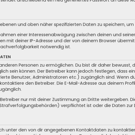
sendet anschließend ein neu generiertes Passwort an diese A
egebenen und oben näher spezifizierten Daten zu speichern, u
m Rahmen einer Interessenabwägung zwischen deinen und seinen 
n mit deiner IP-Adresse und der von deinem Browser übermitt
achverfolgbarkeit notwendig ist.
DATEN
anderen Personen zu ermöglichen. Du bist dir daher bewusst, da
glich sein können. Der Betreiber kann jedoch festlegen, dass ei
trierte Benutzer, Administratoren etc.) zugänglich sind. Wenn 
taktiere den Betreiber. Die E-Mail-Adresse aus deinem Profil 
ugänglich.
treiber nur mit deiner Zustimmung an Dritte weitergeben. Dies 
trafverfolgungsbehörden) verpflichtet ist oder die Daten zur D
ch unter den von dir angegebenen Kontaktdaten zu kontaktieren