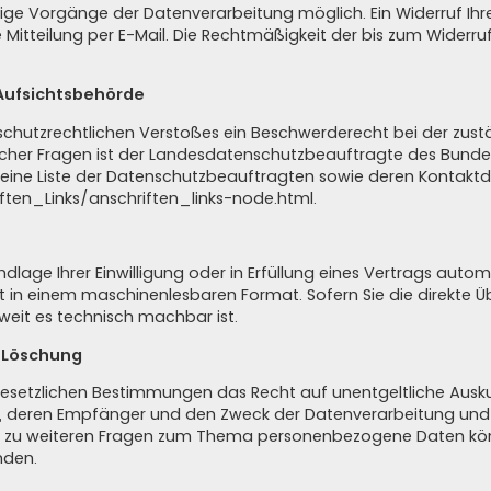
nige Vorgänge der Datenverarbeitung möglich. Ein Widerruf Ihrer b
 Mitteilung per E-Mail. Die Rechtmäßigkeit der bis zum Widerr
Aufsichtsbehörde
enschutzrechtlichen Verstoßes ein Beschwerderecht bei der zus
cher Fragen ist der Landesdatenschutzbeauftragte des Bundesl
t eine Liste der Datenschutzbeauftragten sowie deren Kontaktd
ften_Links/anschriften_links-node.html
.
dlage Ihrer Einwilligung oder in Erfüllung eines Vertrags automa
lgt in einem maschinenlesbaren Format. Sofern Sie die direkte
oweit es technisch machbar ist.
, Löschung
esetzlichen Bestimmungen das Recht auf unentgeltliche Ausku
 deren Empfänger und den Zweck der Datenverarbeitung und gg
h zu weiteren Fragen zum Thema personenbezogene Daten könn
nden.