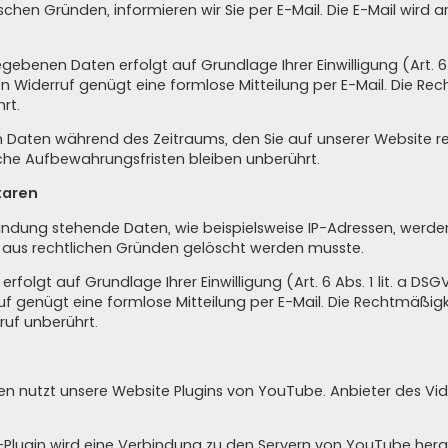
chen Gründen, informieren wir Sie per E-Mail. Die E-Mail wird a
ebenen Daten erfolgt auf Grundlage Ihrer Einwilligung (Art. 6 Ab
 den Widerruf genügt eine formlose Mitteilung per E-Mail. Die Re
rt.
en Daten während des Zeitraums, den Sie auf unserer Website reg
liche Aufbewahrungsfristen bleiben unberührt.
taren
ung stehende Daten, wie beispielsweise IP-Adressen, werden g
r aus rechtlichen Gründen gelöscht werden musste.
lgt auf Grundlage Ihrer Einwilligung (Art. 6 Abs. 1 lit. a DSGVO)
rruf genügt eine formlose Mitteilung per E-Mail. Die Rechtmäßigk
uf unberührt.
en nutzt unsere Website Plugins von YouTube. Anbieter des Vide
e-Plugin wird eine Verbindung zu den Servern von YouTube herge