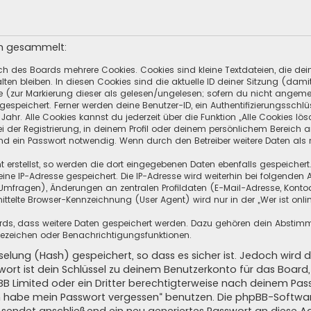
en gesammelt:
ch des Boards mehrere Cookies. Cookies sind kleine Textdateien, die de
ten bleiben. In diesen Cookies sind die aktuelle ID deiner Sitzung (dami
ge (zur Markierung dieser als gelesen/ungelesen; sofern du nicht angeme
speichert. Ferner werden deine Benutzer-ID, ein Authentifizierungsschlü
hr. Alle Cookies kannst du jederzeit über die Funktion „Alle Cookies lös
i der Registrierung, in deinem Profil oder deinem persönlichem Bereich a
d ein Passwort notwendig. Wenn durch den Betreiber weitere Daten als no
 erstellst, so werden die dort eingegebenen Daten ebenfalls gespeichert.
eine IP-Adresse gespeichert. Die IP-Adresse wird weiterhin bei folgende
Umfragen), Änderungen an zentralen Profildaten (E-Mail-Adresse, Kontoa
telte Browser-Kennzeichnung (User Agent) wird nur in der „Wer ist onli
oards, dass weitere Daten gespeichert werden. Dazu gehören dein Absti
Lesezeichen oder Benachrichtigungsfunktionen.
elung (Hash) gespeichert, so dass es sicher ist. Jedoch wird d
wort ist dein Schlüssel zu deinem Benutzerkonto für das Boar
pBB Limited oder ein Dritter berechtigterweise nach deinem Pas
Ich habe mein Passwort vergessen“ benutzen. Die phpBB-Softw