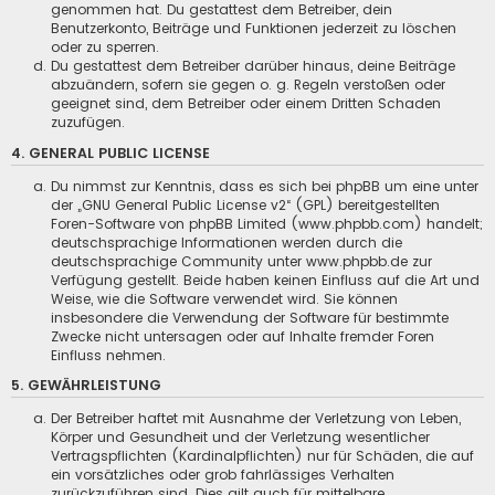
genommen hat. Du gestattest dem Betreiber, dein
Benutzerkonto, Beiträge und Funktionen jederzeit zu löschen
oder zu sperren.
Du gestattest dem Betreiber darüber hinaus, deine Beiträge
abzuändern, sofern sie gegen o. g. Regeln verstoßen oder
geeignet sind, dem Betreiber oder einem Dritten Schaden
zuzufügen.
4. GENERAL PUBLIC LICENSE
Du nimmst zur Kenntnis, dass es sich bei phpBB um eine unter
der „
GNU General Public License v2
“ (GPL) bereitgestellten
Foren-Software von phpBB Limited (www.phpbb.com) handelt;
deutschsprachige Informationen werden durch die
deutschsprachige Community unter www.phpbb.de zur
Verfügung gestellt. Beide haben keinen Einfluss auf die Art und
Weise, wie die Software verwendet wird. Sie können
insbesondere die Verwendung der Software für bestimmte
Zwecke nicht untersagen oder auf Inhalte fremder Foren
Einfluss nehmen.
5. GEWÄHRLEISTUNG
Der Betreiber haftet mit Ausnahme der Verletzung von Leben,
Körper und Gesundheit und der Verletzung wesentlicher
Vertragspflichten (Kardinalpflichten) nur für Schäden, die auf
ein vorsätzliches oder grob fahrlässiges Verhalten
zurückzuführen sind. Dies gilt auch für mittelbare