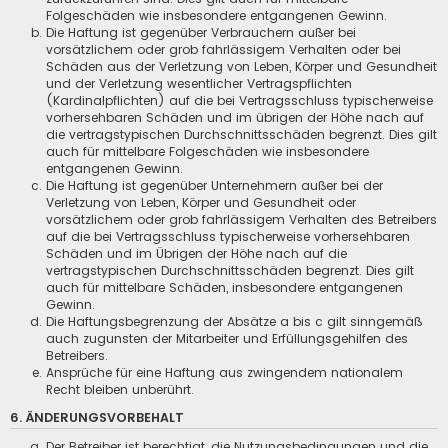
Folgeschäden wie insbesondere entgangenen Gewinn.
Die Haftung ist gegenüber Verbrauchern außer bei
vorsätzlichem oder grob fahrlässigem Verhalten oder bei
Schäden aus der Verletzung von Leben, Körper und Gesundheit
und der Verletzung wesentlicher Vertragspflichten
(Kardinalpflichten) auf die bei Vertragsschluss typischerweise
vorhersehbaren Schäden und im übrigen der Höhe nach auf
die vertragstypischen Durchschnittsschäden begrenzt. Dies gilt
auch für mittelbare Folgeschäden wie insbesondere
entgangenen Gewinn.
Die Haftung ist gegenüber Unternehmern außer bei der
Verletzung von Leben, Körper und Gesundheit oder
vorsätzlichem oder grob fahrlässigem Verhalten des Betreibers
auf die bei Vertragsschluss typischerweise vorhersehbaren
Schäden und im Übrigen der Höhe nach auf die
vertragstypischen Durchschnittsschäden begrenzt. Dies gilt
auch für mittelbare Schäden, insbesondere entgangenen
Gewinn.
Die Haftungsbegrenzung der Absätze a bis c gilt sinngemäß
auch zugunsten der Mitarbeiter und Erfüllungsgehilfen des
Betreibers.
Ansprüche für eine Haftung aus zwingendem nationalem
Recht bleiben unberührt.
6. ÄNDERUNGSVORBEHALT
Der Betreiber ist berechtigt, die Nutzungsbedingungen und die