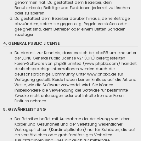
genommen hat. Du gestattest dem Betreiber, dein
Benutzerkonto, Beiträge und Funktionen jederzeit zu löschen
oder zu sperren.
Du gestattest dem Betreiber darüber hinaus, deine Beiträge
abzuändern, sofern sie gegen o. g. Regeln verstoßen oder
geeignet sind, dem Betreiber oder einem Dritten Schaden
zuzufügen.
4. GENERAL PUBLIC LICENSE
Du nimmst zur Kenntnis, dass es sich bei phpBB um eine unter
der „
GNU General Public License v2
“ (GPL) bereitgestellten
Foren-Software von phpBB Limited (www.phpbb.com) handelt;
deutschsprachige Informationen werden durch die
deutschsprachige Community unter www.phpbb.de zur
Verfügung gestellt. Beide haben keinen Einfluss auf die Art und
Weise, wie die Software verwendet wird. Sie können
insbesondere die Verwendung der Software für bestimmte
Zwecke nicht untersagen oder auf Inhalte fremder Foren
Einfluss nehmen.
5. GEWÄHRLEISTUNG
Der Betreiber haftet mit Ausnahme der Verletzung von Leben,
Körper und Gesundheit und der Verletzung wesentlicher
Vertragspflichten (Kardinalpflichten) nur für Schäden, die auf
ein vorsätzliches oder grob fahrlässiges Verhalten
zurückzuführen sind. Dies gilt auch für mittelbare