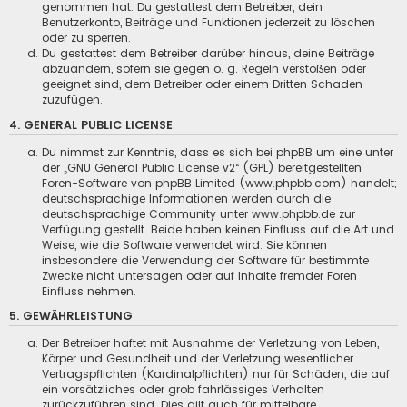
genommen hat. Du gestattest dem Betreiber, dein
Benutzerkonto, Beiträge und Funktionen jederzeit zu löschen
oder zu sperren.
Du gestattest dem Betreiber darüber hinaus, deine Beiträge
abzuändern, sofern sie gegen o. g. Regeln verstoßen oder
geeignet sind, dem Betreiber oder einem Dritten Schaden
zuzufügen.
4. GENERAL PUBLIC LICENSE
Du nimmst zur Kenntnis, dass es sich bei phpBB um eine unter
der „
GNU General Public License v2
“ (GPL) bereitgestellten
Foren-Software von phpBB Limited (www.phpbb.com) handelt;
deutschsprachige Informationen werden durch die
deutschsprachige Community unter www.phpbb.de zur
Verfügung gestellt. Beide haben keinen Einfluss auf die Art und
Weise, wie die Software verwendet wird. Sie können
insbesondere die Verwendung der Software für bestimmte
Zwecke nicht untersagen oder auf Inhalte fremder Foren
Einfluss nehmen.
5. GEWÄHRLEISTUNG
Der Betreiber haftet mit Ausnahme der Verletzung von Leben,
Körper und Gesundheit und der Verletzung wesentlicher
Vertragspflichten (Kardinalpflichten) nur für Schäden, die auf
ein vorsätzliches oder grob fahrlässiges Verhalten
zurückzuführen sind. Dies gilt auch für mittelbare