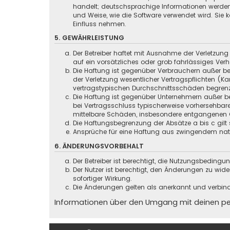
handelt; deutschsprachige Informationen werden
und Weise, wie die Software verwendet wird. Sie
Einfluss nehmen.
5. GEWÄHRLEISTUNG
Der Betreiber haftet mit Ausnahme der Verletzung
auf ein vorsätzliches oder grob fahrlässiges Ver
Die Haftung ist gegenüber Verbrauchern außer be
der Verletzung wesentlicher Vertragspflichten (
vertragstypischen Durchschnittsschäden begrenz
Die Haftung ist gegenüber Unternehmern außer be
bei Vertragsschluss typischerweise vorhersehbar
mittelbare Schäden, insbesondere entgangenen 
Die Haftungsbegrenzung der Absätze a bis c gilt 
Ansprüche für eine Haftung aus zwingendem nati
6. ÄNDERUNGSVORBEHALT
Der Betreiber ist berechtigt, die Nutzungsbeding
Der Nutzer ist berechtigt, den Änderungen zu wid
sofortiger Wirkung.
Die Änderungen gelten als anerkannt und verbin
Informationen über den Umgang mit deinen pers