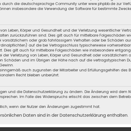
 durch die deutschsprachige Community unter www.phpbb.de zur Verfügun
 können insbesondere die Verwendung der Software für bestimmte Zwecke
 von Leben, Körper und Gesundheit und der Verletzung wesentlicher Vertra
halten zurückzuführen sind. Dies gilt auch für mittelbare Folgeschäden
i vorsätzlichem oder grob fahrlässigem Verhalten oder bei Schäden au
Kardinalpflichten) auf die bei Vertragsschluss typischerweise vorherseh
t. Dies gilt auch für mittelbare Folgeschäden wie insbesondere entgan
i der Verletzung von Leben, Körper und Gesundheit oder vorsätzlichem o
en Schäden und im Übrigen der Höhe nach auf die vertragstypischen Dur
Gewinn.
sinngemäß auch zugunsten der Mitarbeiter und Erfüllungsgehilfen des Be
onalem Recht bleiben unberührt.
ungen und die Datenschutzerklärung zu ändern. Die Änderung wird dem Nutz
ersprechen. Im Falle des Widerspruchs erlischt das zwischen dem Betrei
dlich, wenn der Nutzer den Änderungen zugestimmt hat.
önlichen Daten sind in der Datenschutzerklärung enthalten.