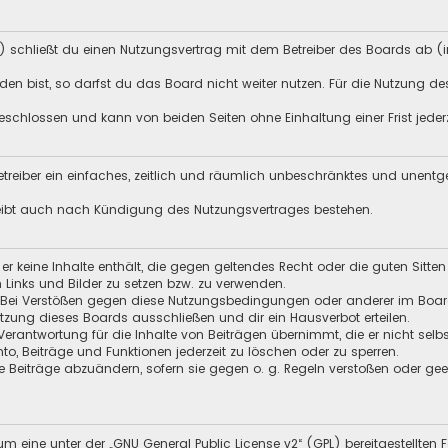
) schließt du einen Nutzungsvertrag mit dem Betreiber des Boards ab (i
n bist, so darfst du das Board nicht weiter nutzen. Für die Nutzung des 
schlossen und kann von beiden Seiten ohne Einhaltung einer Frist jeder
 Betreiber ein einfaches, zeitlich und räumlich unbeschränktes und unent
leibt auch nach Kündigung des Nutzungsvertrages bestehen.
s er keine Inhalte enthält, die gegen geltendes Recht oder die guten Sitt
n Links und Bilder zu setzen bzw. zu verwenden.
 Bei Verstößen gegen diese Nutzungsbedingungen oder anderer im Board 
ung dieses Boards ausschließen und dir ein Hausverbot erteilen.
Verantwortung für die Inhalte von Beiträgen übernimmt, die er nicht selb
nto, Beiträge und Funktionen jederzeit zu löschen oder zu sperren.
e Beiträge abzuändern, sofern sie gegen o. g. Regeln verstoßen oder ge
m eine unter der „
GNU General Public License v2
“ (GPL) bereitgestellt