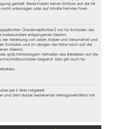
g gestellt. Beide haben keinen Einfluss auf die Art
 nicht untersagen oder auf Inhalte fremder Foren
gspflichten (Kardinalpflichten) nur für Schäden, die
 wie insbesondere entgangenen Gewinn.
s der Verletzung von Leben, Körper und Gesundheit und
baren Schäden und im übrigen der Höhe nach auf die
genen Gewinn.
der grob fahrlässigem Verhalten des Betreibers auf die
chschnittsschäden begrenzt. Dies gilt auch für
treibers.
er per E-Mail mitgeteilt.
ber und dem Nutzer bestehende Vertragsverhältnis mit