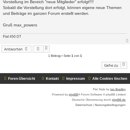
Vorstellung im Bereich "neue Mitglieder" erfolgt!!!!
Sobald die Vorstellung dort erfolgt, können eigene neue Themen
und Beiträge im ganzen Forum erstellt werden.
Gruß max_powers
Fiat 450 DT
Antworten
1 Beitrag • Seite
1
von
1
Gehe zu
Foren-Übersicht
Kontakt
Impressum
Alle Cookies löschen
Flat Style by
Ian Bradley
Powered by
phpBB
® Forum Software © phpBB Limited
Deutsche Übersetzung durch
phpBB.de
Datenschutz
|
Nutzungsbedingungen