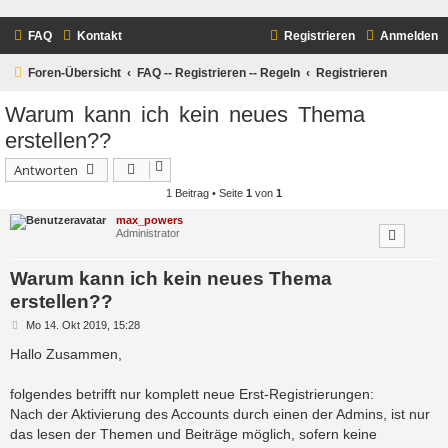
FAQ
Kontakt
Registrieren
Anmelden
Foren-Übersicht
FAQ -- Registrieren -- Regeln
Registrieren
Warum kann ich kein neues Thema
erstellen??
Antworten
1 Beitrag • Seite
1
von
1
max_powers
Administrator
Warum kann ich kein neues Thema
erstellen??
B
Mo 14. Okt 2019, 15:28
e
i
Hallo Zusammen,
t
r
a
folgendes betrifft nur komplett neue Erst-Registrierungen:
g
Nach der Aktivierung des Accounts durch einen der Admins, ist nur
das lesen der Themen und Beiträge möglich, sofern keine